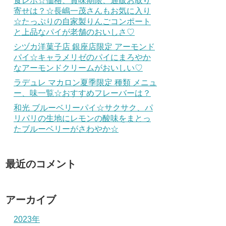
食レポ☆価格、賞味期限、通販お取り
寄せは？☆長嶋一茂さんもお気に入り
☆たっぷりの自家製りんごコンポート
と上品なパイが老舗のおいしさ♡
シヅカ洋菓子店 銀座店限定 アーモンド
パイ☆キャラメリゼのパイにまろやか
なアーモンドクリームがおいしい♡
ラデュレ マカロン夏季限定 種類 メニュ
ー、味一覧☆おすすめフレーバーは？
和光 ブルーベリーパイ☆サクサク、パ
リパリの生地にレモンの酸味をまとっ
たブルーベリーがさわやか☆
最近のコメント
アーカイブ
2023年