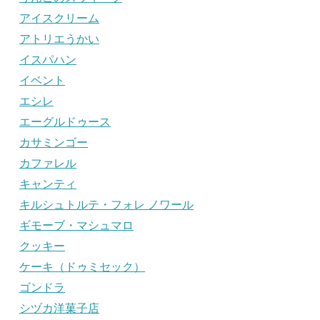
アイスクリーム
アトリエうかい
イスパハン
イベント
エシレ
エーグルドゥース
カサミンゴー
カファレル
キャンティ
キルシュトルテ・フォレ ノワール
ギモーブ・マシュマロ
クッキー
ケーキ（ドゥミセック）
ゴンドラ
シヅカ洋菓子店