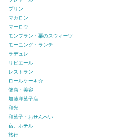
プリン
マカロン
マーロウ
モンブラン・栗のスウィーツ
モーニング・ランチ
ラデュレ
リビエール
レストラン
ロールケーキ☆
健康・美容
加藤洋菓子店
和光
和菓子・おせんべい
宿、ホテル
旅行