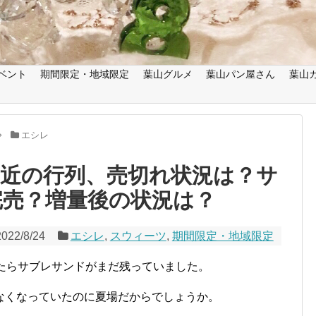
ベント
期間限定・地域限定
葉山グルメ
葉山パン屋さん
葉山
エシレ
最近の行列、売切れ状況は？サ
完売？増量後の状況は？
2022/8/24
エシレ
,
スウィーツ
,
期間限定・地域限定
みたらサブレサンドがまだ残っていました。
なくなっていたのに夏場だからでしょうか。