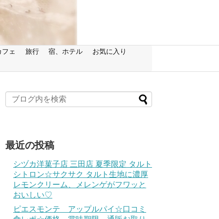
カフェ
旅行
宿、ホテル
お気に入り
最近の投稿
シヅカ洋菓子店 三田店 夏季限定 タルト
シトロン☆サクサク タルト生地に濃厚
レモンクリーム、メレンゲがフワッと
おいしい♡
ピエスモンテ アップルパイ☆口コミ