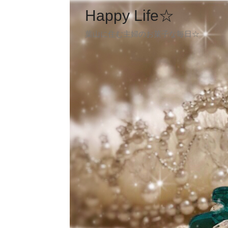
Happy Life☆
葉山に住む主婦のお菓子な毎日☆