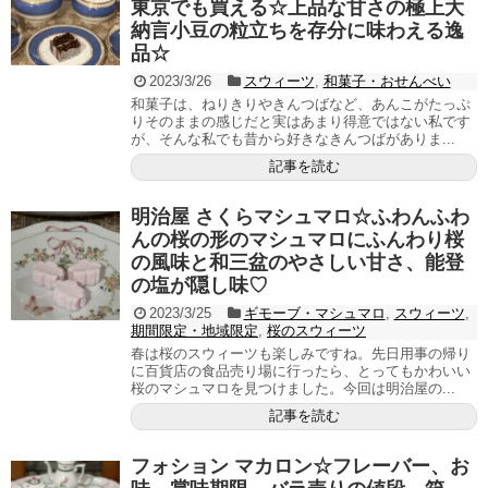
東京でも買える☆上品な甘さの極上大
納言小豆の粒立ちを存分に味わえる逸
品☆
2023/3/26
スウィーツ
,
和菓子・おせんべい
和菓子は、ねりきりやきんつばなど、あんこがたっぷ
りそのままの感じだと実はあまり得意ではない私です
が、そんな私でも昔から好きなきんつばがありま...
記事を読む
明治屋 さくらマシュマロ☆ふわんふわ
んの桜の形のマシュマロにふんわり桜
の風味と和三盆のやさしい甘さ、能登
の塩が隠し味♡
2023/3/25
ギモーブ・マシュマロ
,
スウィーツ
,
期間限定・地域限定
,
桜のスウィーツ
春は桜のスウィーツも楽しみですね。先日用事の帰り
に百貨店の食品売り場に行ったら、とってもかわいい
桜のマシュマロを見つけました。今回は明治屋の...
記事を読む
フォション マカロン☆フレーバー、お