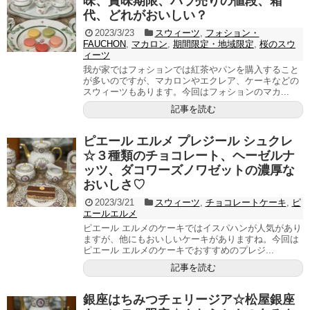
味、賞味期限、バラ売りの値段、箱
代、どれがおいしい？
2023/3/23
スウィーツ
,
フォション・
FAUCHON
,
マカロン
,
期間限定・地域限定
,
桜のスウ
ィーツ
我が家ではフォションでは紅茶やパンを購入すること
が多いのですが、マカロンやエクレア、ケーキなどの
スウィーツもあります。今回はフォションのマカ...
記事を読む
ピエール エルメ プレジール シュクレ
☆３種類のチョコレート、ヘーゼルナ
ッツ、ダコワーズノワゼットの濃厚な
おいしさ♡
2023/3/21
スウィーツ
,
チョコレートケーキ
,
ピ
エールエルメ
ピエール エルメのケーキではイスパハンが人気があり
ますが、他にもおいしいケーキがありますね。今回は
ピエール エルメのケーキでおすすめのプレジ...
記事を読む
銀座はちみつチェリージア☆松屋銀座