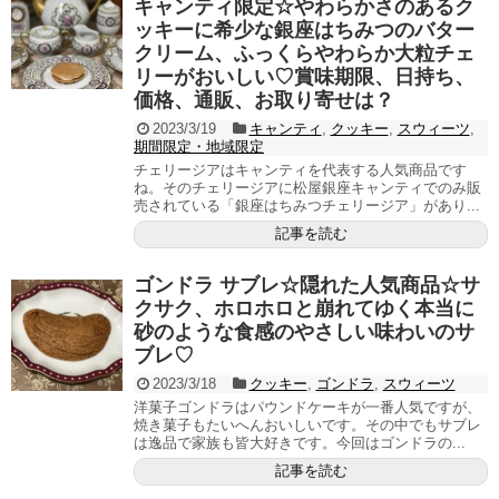
キャンティ限定☆やわらかさのあるク
ッキーに希少な銀座はちみつのバター
クリーム、ふっくらやわらか大粒チェ
リーがおいしい♡賞味期限、日持ち、
価格、通販、お取り寄せは？
2023/3/19
キャンティ
,
クッキー
,
スウィーツ
,
期間限定・地域限定
チェリージアはキャンティを代表する人気商品です
ね。そのチェリージアに松屋銀座キャンティでのみ販
売されている「銀座はちみつチェリージア」があり...
記事を読む
ゴンドラ サブレ☆隠れた人気商品☆サ
クサク、ホロホロと崩れてゆく本当に
砂のような食感のやさしい味わいのサ
ブレ♡
2023/3/18
クッキー
,
ゴンドラ
,
スウィーツ
洋菓子ゴンドラはパウンドケーキが一番人気ですが、
焼き菓子もたいへんおいしいです。その中でもサブレ
は逸品で家族も皆大好きです。今回はゴンドラの...
記事を読む