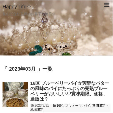
Happy Life☆
葉山に住む主婦のお菓子な毎日☆
「 2023年03月 」一覧
16区 ブルーベリーパイ☆芳醇なバター
の風味のパイにたっぷりの完熟ブルー
ベリーがおいしい♡賞味期限、価格、
通販は？
2023/3/31
16区
,
スウィーツ
,
パイ
,
期間限定・
地域限定