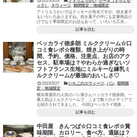
2023/3/29
アトリエうかい
,
ケーキ（ドゥミセ
ック）
,
スウィーツ
,
期間限定・地域限定
アトリエうかいではクッキーが有名ですが、焼き菓子
もいろいろありますね。焼き菓子の中にも定番商品だ
けでなく季節限定のお品もあって、いろいろ工夫...
記事を読む
ベッカライ徳多朗 ミルククリーム☆口
コミ食レポ☆種類、焼き上がりの時
間、予約、価格、注意点、お店のアク
セス、駐車場は？やわらか過ぎないソ
フトフランス生地にミルキーな練乳ミ
ルククリームが最強のおいしさ♡
2023/3/27
いちごのスウィーツ
,
パン
,
期間限
定・地域限定
横浜青葉区の人気のパン屋さんベッカライ徳多朗。一
番人気はミルククリームで、こまで数々のメディアで
も紹介されてきました。 今回はベッカライ徳多...
記事を読む
中田屋 きんつば☆口コミ食レポ☆賞
味期限、カロリー、食べ方、通販は？