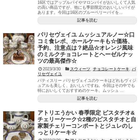
16区ではアップルパイやマロンパイがおいしくて人気
の高い商品ですが、他にも季節限定のおいしいパイが
あります。今回は16区のブルーベリーパイを...
記事を読む
パリセヴェイユ ムッシュアルノー☆口
コミ食レポ、ホールケーキも☆価格、
予約、注意点は？絶品☆オレンジ風味
のミルクチョコレートとヘーゼルナッ
ツの最高傑作☆
2023/3/30
スウィーツ
,
チョコレートケーキ
,
パ
リセヴェイユ
パティスリー パリセヴェイユのケーキはどれもヴィジ
ュアルも美しく、おいしいですね。今回はその中でも
特においしくておすすめのケーキ、ムッシュ ...
記事を読む
アトリエうかい 春季限定 ピスタチオ&
チェリーケーク☆2種のピスタチオと自
家製チェリーコンポートとジュレのし
っとりケーキ☆