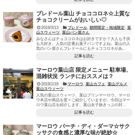
ブレドール葉山 チョココロネ☆上質な
チョコクリームがおいしい♡
2019/3/13
ブレドール
,
期間限定・地域限定
,
葉
山スウィーツ
,
葉山パン屋さん
みなさんはチョココロネはお好きですか？大人も子供
も大好き、人気の定番お菓子パンですよね。葉山の人
気のパン屋さんブレドールにもチョココロネがあ...
記事を読む
マーロウ葉山店 限定メニュー 駐車場、
混雑状況 ランチにおススメは？
2019/1/18
マーロウ
,
葉山カフェ
,
葉山グルメ
,
葉山スウィーツ
人気の葉山スウィーツ、葉山プリンマーロウ。マーロ
ウ本店や商品を度々ご紹介していますが、今回はマー
ロウ葉山店を紹介します。葉山女子旅きっぷの対...
記事を読む
マーロウ バーチ・ディ・ダーマ☆サク
ッサクの食感と濃厚な味が絶妙☆