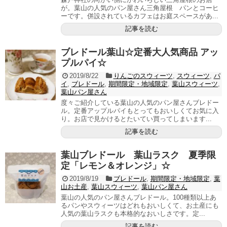
が。葉山の人気のパン屋さん三角屋根 パンとコーヒ
ーです。併設されているカフェはお庭スペースがあ...
記事を読む
ブレドール葉山☆定番大人気商品 アッ
プルパイ☆
2019/8/22
りんごのスウィーツ
,
スウィーツ
,
パ
イ
,
ブレドール
,
期間限定・地域限定
,
葉山スウィーツ
,
葉山パン屋さん
度々ご紹介している葉山の人気のパン屋さんブレドー
ル。定番アップルパイもとってもおいしくてお気に入
り。お店で見かけるとたいてい買ってしまいます...
記事を読む
葉山ブレドール 葉山ラスク 夏季限
定「レモン＆オレンジ」☆
2019/8/19
ブレドール
,
期間限定・地域限定
,
葉
山お土産
,
葉山スウィーツ
,
葉山パン屋さん
葉山の人気のパン屋さんブレドール。100種類以上あ
るパンやスウィーツはどれもおいしくて、お土産にも
人気の葉山ラスクも本格的なおいしさです。定...
記事を読む