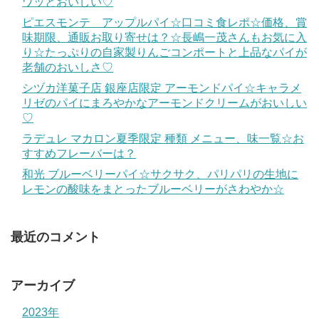
ワッとおいしい♡
ピエスモンテ アップルパイ☆口コミ食レポ☆価格、賞
味期限、通販お取り寄せは？☆長嶋一茂さんもお気に入
り☆たっぷりの自家製りんごコンポートと上品なパイが
老舗のおいしさ♡
シヅカ洋菓子店 銀座店限定 アーモンドパイ☆キャラメ
リゼのパイにまろやかなアーモンドクリームがおいしい
♡
ラデュレ マカロン夏季限定 種類 メニュー、味一覧☆お
すすめフレーバーは？
和光 ブルーベリーパイ☆サクサク、パリパリの生地に
レモンの酸味をまとったブルーベリーがさわやか☆
最近のコメント
アーカイブ
2023年