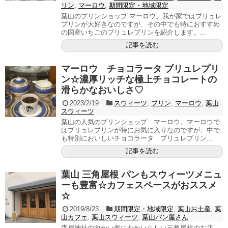
リン
,
マーロウ
,
期間限定・地域限定
葉山のプリンショップ マーロウ。我が家ではブリュレ
プリンが大好きなのですが、その中でも特におすすめ
の国産いちごのブリュレプリンを紹介します。...
記事を読む
マーロウ チョコラータ ブリュレプリ
ン☆濃厚リッチな極上チョコレートの
滑らかなおいしさ♡
2023/2/19
スウィーツ
,
プリン
,
マーロウ
,
葉山
スウィーツ
葉山の人気のプリンショップ マーロウ。マーロウで
はブリュレプリンが特にお気に入りなのですが、中で
も特別においしいチョコラータ ブリュレプリン...
記事を読む
葉山 三角屋根 パンもスウィーツメニュ
ーも豊富☆カフェスペースがおススメ
☆
2019/8/23
期間限定・地域限定
,
葉山お土産
,
葉
山カフェ
,
葉山スウィーツ
,
葉山パン屋さん
森戸神社の向かい側にかわいらしい三角屋根のお店