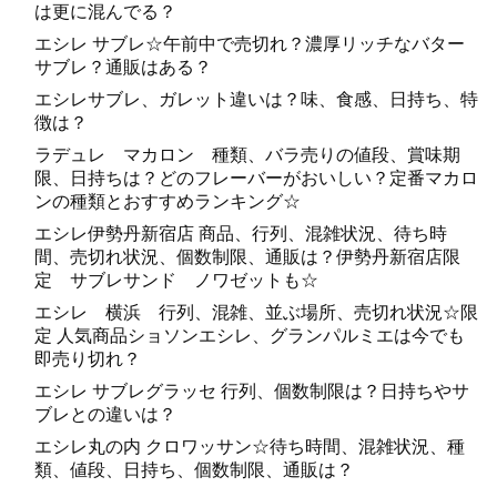
は更に混んでる？
エシレ サブレ☆午前中で売切れ？濃厚リッチなバター
サブレ？通販はある？
エシレサブレ、ガレット違いは？味、食感、日持ち、特
徴は？
ラデュレ マカロン 種類、バラ売りの値段、賞味期
限、日持ちは？どのフレーバーがおいしい？定番マカロ
ンの種類とおすすめランキング☆
エシレ伊勢丹新宿店 商品、行列、混雑状況、待ち時
間、売切れ状況、個数制限、通販は？伊勢丹新宿店限
定 サブレサンド ノワゼットも☆
エシレ 横浜 行列、混雑、並ぶ場所、売切れ状況☆限
定 人気商品ショソンエシレ、グランパルミエは今でも
即売り切れ？
エシレ サブレグラッセ 行列、個数制限は？日持ちやサ
ブレとの違いは？
エシレ丸の内 クロワッサン☆待ち時間、混雑状況、種
類、値段、日持ち、個数制限、通販は？