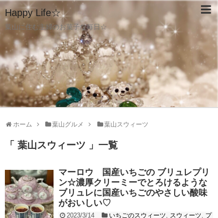
Happy Life☆
葉山に住む主婦のお菓子な毎日☆
ホーム
葉山グルメ
葉山スウィーツ
「 葉山スウィーツ 」一覧
マーロウ 国産いちごの ブリュレプリ
ン☆濃厚クリーミーでとろけるような
ブリュレに国産いちごのやさしい酸味
がおいしい♡
2023/3/14
いちごのスウィーツ
,
スウィーツ
,
プ