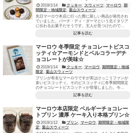
2019/1/14
クッキー
,
スウィーツ
,
マーロウ
,
期
間限定・地域限定
,
葉山スウィーツ
先日マーロウ本店に行った際に新しい商品が発売され
ていました。バーチ・ディ・ダーマという北イタリア
に伝わるお菓子だそうです。主人が見つけたので...
記事を読む
マーロウ 冬季限定 チョコレートビスコ
ッティ☆アーモンドとベルコラーデチ
ョコレートが美味☆
2019/1/14
クッキー
,
マーロウ
,
期間限定・地域
限定
,
葉山スウィーツ
プリンが有名なマーロウですが実はけっこうファンが
多いビスコッティ。そのビスコッティに冬季期間限定
のチョコレートビスコッティが登場しました。今...
記事を読む
マーロウ本店限定 ベルギーチョコレー
トプリン 濃厚 ケーキ入り本格プリン☆
2019/1/12
プリン
,
マーロウ
,
期間限定・地域限
定
,
葉山スウィーツ