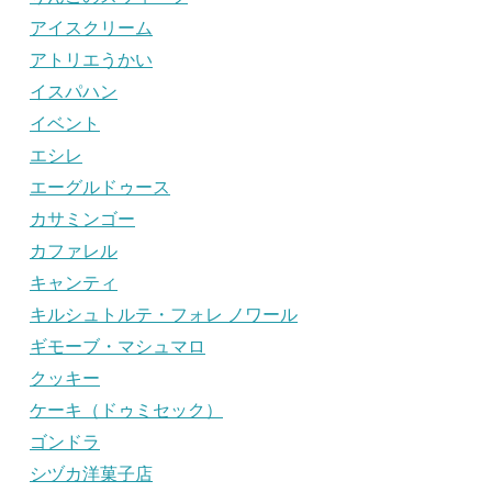
アイスクリーム
アトリエうかい
イスパハン
イベント
エシレ
エーグルドゥース
カサミンゴー
カファレル
キャンティ
キルシュトルテ・フォレ ノワール
ギモーブ・マシュマロ
クッキー
ケーキ（ドゥミセック）
ゴンドラ
シヅカ洋菓子店