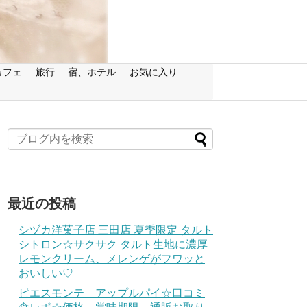
カフェ
旅行
宿、ホテル
お気に入り
最近の投稿
シヅカ洋菓子店 三田店 夏季限定 タルト
シトロン☆サクサク タルト生地に濃厚
レモンクリーム、メレンゲがフワッと
おいしい♡
ピエスモンテ アップルパイ☆口コミ