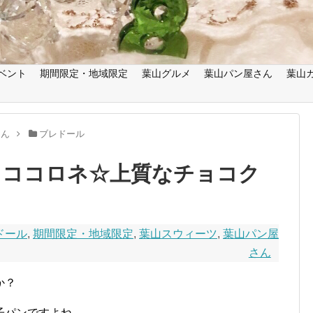
ベント
期間限定・地域限定
葉山グルメ
葉山パン屋さん
葉山
さん
ブレドール
ョココロネ☆上質なチョコク
ドール
,
期間限定・地域限定
,
葉山スウィーツ
,
葉山パン屋
さん
か？
子パンですよね。