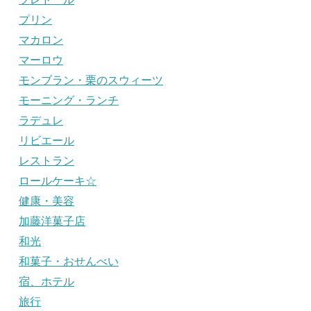
プリン
マカロン
マーロウ
モンブラン・栗のスウィーツ
モーニング・ランチ
ラデュレ
リビエール
レストラン
ロールケーキ☆
健康・美容
加藤洋菓子店
和光
和菓子・おせんべい
宿、ホテル
旅行