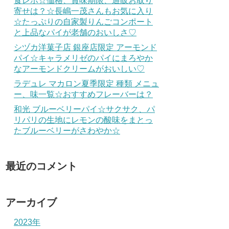
食レポ☆価格、賞味期限、通販お取り
寄せは？☆長嶋一茂さんもお気に入り
☆たっぷりの自家製りんごコンポート
と上品なパイが老舗のおいしさ♡
シヅカ洋菓子店 銀座店限定 アーモンド
パイ☆キャラメリゼのパイにまろやか
なアーモンドクリームがおいしい♡
ラデュレ マカロン夏季限定 種類 メニュ
ー、味一覧☆おすすめフレーバーは？
和光 ブルーベリーパイ☆サクサク、パ
リパリの生地にレモンの酸味をまとっ
たブルーベリーがさわやか☆
最近のコメント
アーカイブ
2023年