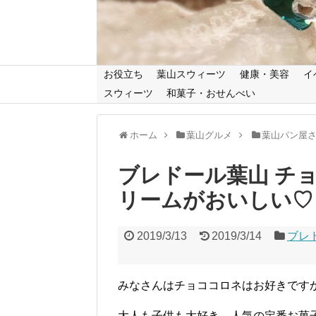
お役立ち
葉山スウィーツ
健康・美容
イ
スウィーツ
和菓子・おせんべい
ホーム
葉山グルメ
葉山パン屋
ブレドール葉山 チ
リームがおいしい♡
2019/3/13
2019/3/14
ブレ
みなさんはチョココロネはお好きです
大人も子供も大好き、人気の定番お菓