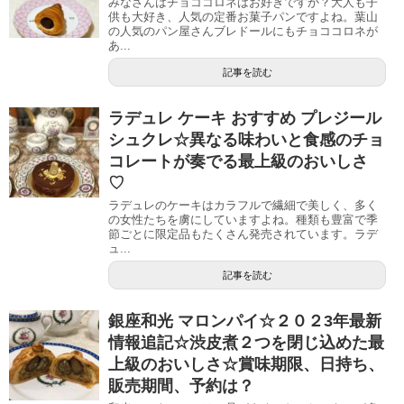
みなさんはチョココロネはお好きですか？大人も子
供も大好き、人気の定番お菓子パンですよね。葉山
の人気のパン屋さんブレドールにもチョココロネが
あ...
記事を読む
ラデュレ ケーキ おすすめ プレジール
シュクレ☆異なる味わいと食感のチョ
コレートが奏でる最上級のおいしさ
♡
ラデュレのケーキはカラフルで繊細で美しく、多く
の女性たちを虜にしていますよね。種類も豊富で季
節ごとに限定品もたくさん発売されています。ラデ
ュ...
記事を読む
銀座和光 マロンパイ☆２０２3年最新
情報追記☆渋皮煮２つを閉じ込めた最
上級のおいしさ☆賞味期限、日持ち、
販売期間、予約は？