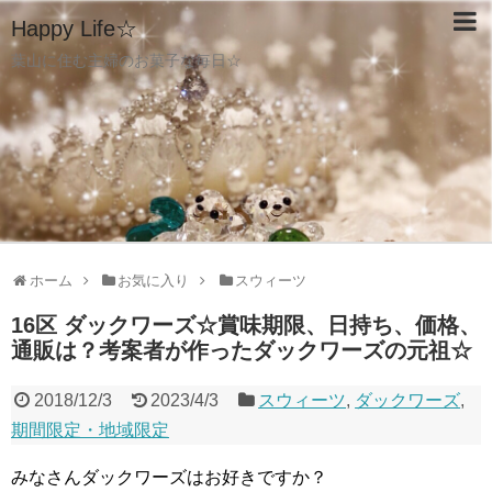
Happy Life☆
葉山に住む主婦のお菓子な毎日☆
ホーム
お気に入り
スウィーツ
16区 ダックワーズ☆賞味期限、日持ち、価格、
通販は？考案者が作ったダックワーズの元祖☆
2018/12/3
2023/4/3
スウィーツ
,
ダックワーズ
,
期間限定・地域限定
みなさんダックワーズはお好きですか？