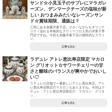
サンド☆小見玉子のサブレにマラガレ
ーズン、デンマークチーズの塩味が新
しい おつまみみたいなレーズンサン
ド☆賞味期限、通販は？
三田にある加藤洋菓子店。小さいながらもオリジナ
リティ溢れる本格的なスウィーツが人気の洋菓子専
門店ですね。今回も加藤洋菓子店の個性的なスウィ
ー...
記事を読む
ラデュレ アトレ恵比寿店限定 マカロ
ン グリオット☆サワーチェリーの甘
さと酸味のバランスが爽やかでおいし
い♡
ラデュレの店舗で一番新しいアトレ恵比寿店。アト
レ恵比寿店限定のマカロンもありますね。今回はラ
デュレ アトレ恵比寿店限定の マカロン グリオ
ッ...
記事を読む