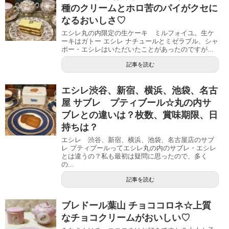
種のクリームとホロ苦のパイがクセに
なるおいしさ♡
エシレ丸の内限定の生ケーキ ミルフォイユ。生ケ
ーキはガトー エシレ ナチュールとミゼラブル、シャ
ポー・エシレはいただいたことがあったのですが...
記事を読む
エシレ渋谷、新宿、横浜、池袋、名古
屋 サブレ プティブール☆丸の内サ
ブレとの違いは？枚数、賞味期限、日
持ちは？
エシレ 渋谷、新宿、横浜、池袋、名古屋店のサブ
レ プティブールってエシレ丸の内のサブレ・エシレ
とは違うの？私も最初は疑問に思ったので、多く
の...
記事を読む
ブレドール葉山 チョココロネ☆上質
なチョコクリームがおいしい♡