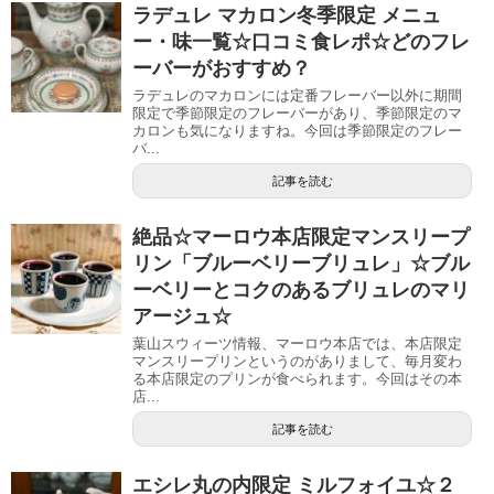
ラデュレ マカロン冬季限定 メニュ
ー・味一覧☆口コミ食レポ☆どのフレ
ーバーがおすすめ？
ラデュレのマカロンには定番フレーバー以外に期間
限定で季節限定のフレーバーがあり、季節限定のマ
カロンも気になりますね。今回は季節限定のフレー
バ...
記事を読む
絶品☆マーロウ本店限定マンスリープ
リン「ブルーベリーブリュレ」☆ブル
ーベリーとコクのあるブリュレのマリ
アージュ☆
葉山スウィーツ情報、マーロウ本店では、本店限定
マンスリープリンというのがありまして、毎月変わ
る本店限定のプリンが食べられます。今回はその本
店...
記事を読む
エシレ丸の内限定 ミルフォイユ☆２