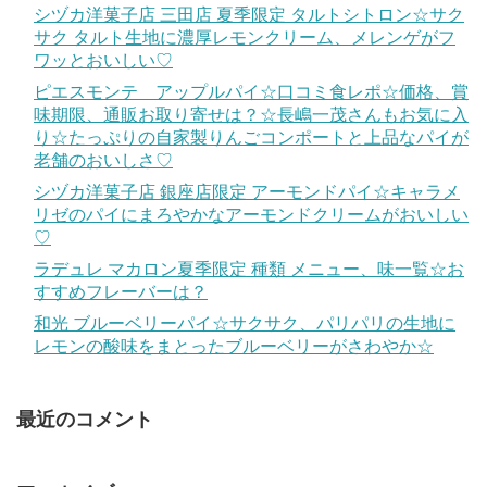
シヅカ洋菓子店 三田店 夏季限定 タルトシトロン☆サク
サク タルト生地に濃厚レモンクリーム、メレンゲがフ
ワッとおいしい♡
ピエスモンテ アップルパイ☆口コミ食レポ☆価格、賞
味期限、通販お取り寄せは？☆長嶋一茂さんもお気に入
り☆たっぷりの自家製りんごコンポートと上品なパイが
老舗のおいしさ♡
シヅカ洋菓子店 銀座店限定 アーモンドパイ☆キャラメ
リゼのパイにまろやかなアーモンドクリームがおいしい
♡
ラデュレ マカロン夏季限定 種類 メニュー、味一覧☆お
すすめフレーバーは？
和光 ブルーベリーパイ☆サクサク、パリパリの生地に
レモンの酸味をまとったブルーベリーがさわやか☆
最近のコメント