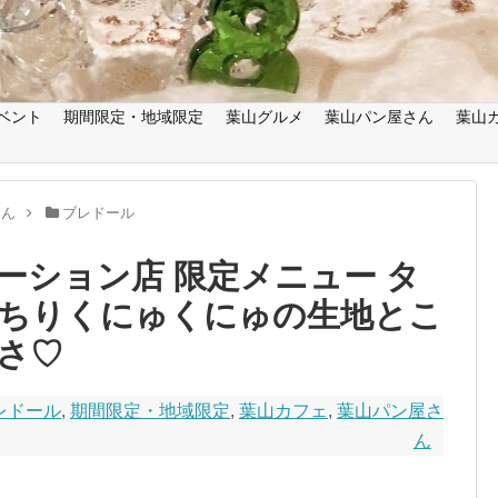
ベント
期間限定・地域限定
葉山グルメ
葉山パン屋さん
葉山
さん
ブレドール
ーション店 限定メニュー タ
ちりくにゅくにゅの生地とこ
さ♡
レドール
,
期間限定・地域限定
,
葉山カフェ
,
葉山パン屋さ
ん