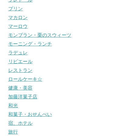
プリン
マカロン
マーロウ
モンブラン・栗のスウィーツ
モーニング・ランチ
ラデュレ
リビエール
レストラン
ロールケーキ☆
健康・美容
加藤洋菓子店
和光
和菓子・おせんべい
宿、ホテル
旅行