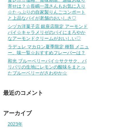
食レポ☆価格、賞味期限、通販お取り
寄せは？☆長嶋一茂さんもお気に入り
☆たっぷりの自家製りんごコンポート
と上品なパイが老舗のおいしさ♡
シヅカ洋菓子店 銀座店限定 アーモンド
パイ☆キャラメリゼのパイにまろやか
なアーモンドクリームがおいしい♡
ラデュレ マカロン夏季限定 種類 メニュ
ー、味一覧☆おすすめフレーバーは？
和光 ブルーベリーパイ☆サクサク、パ
リパリの生地にレモンの酸味をまとっ
たブルーベリーがさわやか☆
最近のコメント
アーカイブ
2023年