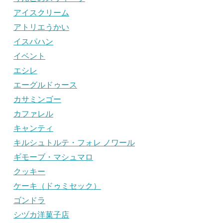
アイスクリーム
アトリエうかい
イスパハン
イベント
エシレ
エーグルドゥース
カサミンゴー
カファレル
キャンティ
キルシュトルテ・フォレ ノワール
ギモーブ・マシュマロ
クッキー
ケーキ（ドゥミセック）
ゴンドラ
シヅカ洋菓子店