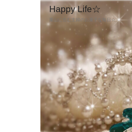
Happy Life☆
葉山に住む主婦のお菓子な毎日☆