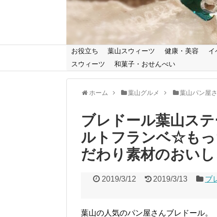
お役立ち
葉山スウィーツ
健康・美容
イ
スウィーツ
和菓子・おせんべい
ホーム
葉山グルメ
葉山パン屋
ブレドール葉山ステ
ルトフランベ☆もっ
だわり素材のおいし
2019/3/12
2019/3/13
ブ
葉山の人気のパン屋さんブレドール。