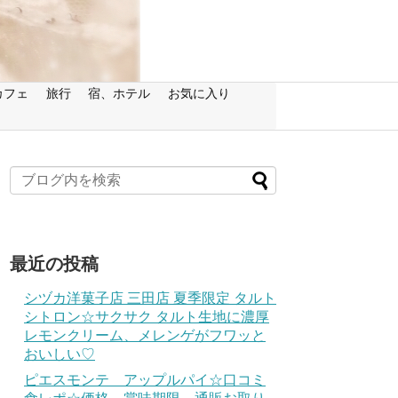
カフェ
旅行
宿、ホテル
お気に入り
最近の投稿
シヅカ洋菓子店 三田店 夏季限定 タルト
シトロン☆サクサク タルト生地に濃厚
レモンクリーム、メレンゲがフワッと
おいしい♡
ピエスモンテ アップルパイ☆口コミ