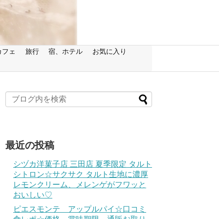
カフェ
旅行
宿、ホテル
お気に入り
最近の投稿
シヅカ洋菓子店 三田店 夏季限定 タルト
シトロン☆サクサク タルト生地に濃厚
レモンクリーム、メレンゲがフワッと
おいしい♡
ピエスモンテ アップルパイ☆口コミ