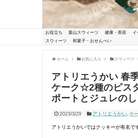
お役立ち
葉山スウィーツ
健康・美容
イ
スウィーツ
和菓子・おせんべい
ホーム
お気に入り
スウィーツ
アトリエうかい 春
ケーク☆2種のピス
ポートとジュレのし
2023/3/29
アトリエうかい
,
ケ
アトリエうかいではクッキーが有名で