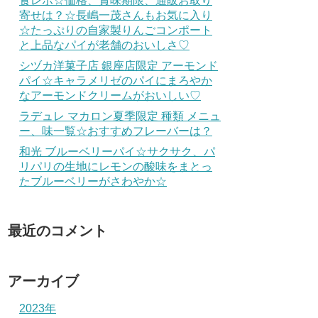
食レポ☆価格、賞味期限、通販お取り
寄せは？☆長嶋一茂さんもお気に入り
☆たっぷりの自家製りんごコンポート
と上品なパイが老舗のおいしさ♡
シヅカ洋菓子店 銀座店限定 アーモンド
パイ☆キャラメリゼのパイにまろやか
なアーモンドクリームがおいしい♡
ラデュレ マカロン夏季限定 種類 メニュ
ー、味一覧☆おすすめフレーバーは？
和光 ブルーベリーパイ☆サクサク、パ
リパリの生地にレモンの酸味をまとっ
たブルーベリーがさわやか☆
最近のコメント
アーカイブ
2023年