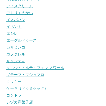
アイスクリーム
アトリエうかい
イスパハン
イベント
エシレ
エーグルドゥース
カサミンゴー
カファレル
キャンティ
キルシュトルテ・フォレ ノワール
ギモーブ・マシュマロ
クッキー
ケーキ（ドゥミセック）
ゴンドラ
シヅカ洋菓子店