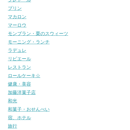
プリン
マカロン
マーロウ
モンブラン・栗のスウィーツ
モーニング・ランチ
ラデュレ
リビエール
レストラン
ロールケーキ☆
健康・美容
加藤洋菓子店
和光
和菓子・おせんべい
宿、ホテル
旅行