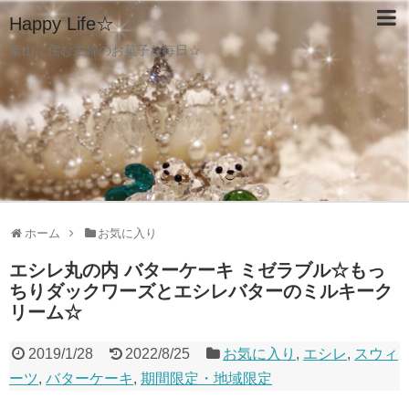
Happy Life☆
葉山に住む主婦のお菓子な毎日☆
ホーム
お気に入り
エシレ丸の内 バターケーキ ミゼラブル☆もっ
ちりダックワーズとエシレバターのミルキーク
リーム☆
2019/1/28
2022/8/25
お気に入り
,
エシレ
,
スウィ
ーツ
,
バターケーキ
,
期間限定・地域限定