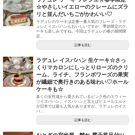
☆やさしいイエローのクレームにズラ
リと並んだいちごがかわいい♡
ラデュレのケーキは定番一番人気のフレーズ・ラデ
ュレとイスパハンもおいしいですが、季節限定のケ
ーキも楽しみですね。今回はラデュレの春の期間限
定...
記事を読む
ラデュレ イスパハン 生ケーキ☆さっ
くりマカロンにしっとりローズのクリ
ーム、ライチ、フランボワーズの果実
が繊細で奥行きのある味わい♡ホール
ケーキも☆
多くの女性達から愛されているピンク色のスウィー
ツイスパハン。イスパハンと言えばピエールエルメ
が日本では最も人気がありますが、ラデュレのイス
パ...
記事を読む