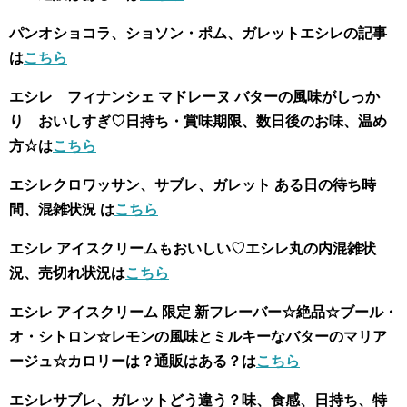
パンオショコラ、ショソン・ポム、ガレットエシレの記事
は
こちら
エシレ フィナンシェ マドレーヌ バターの風味がしっか
り おいしすぎ♡日持ち・賞味期限、数日後のお味、温め
方☆は
こちら
エシレクロワッサン、サブレ、ガレット ある日の待ち時
間、混雑状況 は
こちら
エシレ アイスクリームもおいしい
♡
エシレ丸の内混雑状
況、売切れ状況は
こちら
エシレ アイスクリーム 限定 新フレーバー☆絶品☆ブール・
オ・シトロン☆レモンの風味とミルキーなバターのマリア
ージュ☆カロリーは？通販はある？は
こちら
エシレサブレ、ガレットどう違う？味、食感、日持ち、特