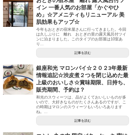
おとぎの宿米屋 離れ 露天風呂付ツ
イン 一番人気のお部屋「かぐやひ
め」☆アメニティもリニューアル 美
肌効果もアップ☆
今年もおとぎの宿米屋さんに行ってきました。今回
は久しぶりに 離れ おとぎの里の露天風呂付ツイ
ンに泊まりました。このタイプのお部屋は10室あ
り...
記事を読む
銀座和光 マロンパイ☆２０２3年最新
情報追記☆渋皮煮２つを閉じ込めた最
上級のおいしさ☆賞味期限、日持ち、
販売期間、予約は？
和光のスウィーツは、品がよくておいしいものが多
いので、大好きなものがたくさんあるのですが、こ
の時期はマロンのスウィーツもいろいろあります
ね。...
記事を読む