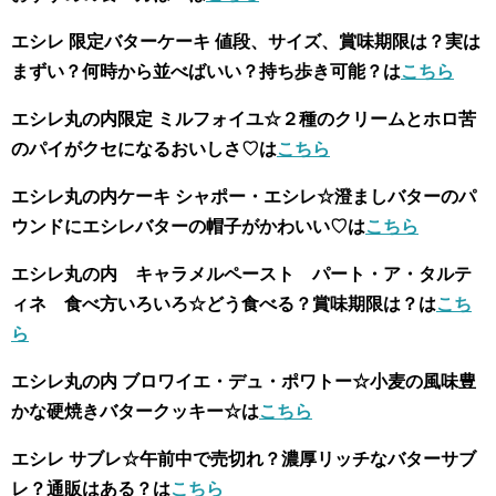
エシレ 限定バターケーキ 値段、サイズ、賞味期限は？実は
まずい？何時から並べばいい？持ち歩き可能？は
こちら
エシレ丸の内限定 ミルフォイユ☆
２種のクリームとホロ苦
のパイがクセになるおいしさ♡は
こちら
エシレ丸の内ケーキ シャポー・エシレ☆澄ましバターのパ
ウンドにエシレバターの帽子がかわいい♡は
こちら
エシレ丸の内 キャラメルペースト パート・ア・タルテ
ィネ 食べ方いろいろ☆どう食べる？賞味期限は？は
こち
ら
エシレ丸の内 ブロワイエ・デュ・ポワトー☆小麦の風味豊
かな硬焼きバタークッキー☆は
こちら
エシレ サブレ☆午前中で売切れ？濃厚リッチなバターサブ
レ？通販はある？は
こちら