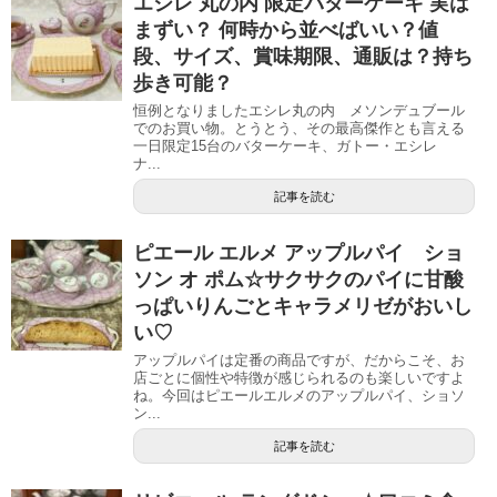
エシレ 丸の内 限定バターケーキ 実は
まずい？ 何時から並べばいい？値
段、サイズ、賞味期限、通販は？持ち
歩き可能？
恒例となりましたエシレ丸の内 メソンデュブール
でのお買い物。とうとう、その最高傑作とも言える
一日限定15台のバターケーキ、ガトー・エシレ
ナ...
記事を読む
ピエール エルメ アップルパイ ショ
ソン オ ポム☆サクサクのパイに甘酸
っぱいりんごとキャラメリゼがおいし
い♡
アップルパイは定番の商品ですが、だからこそ、お
店ごとに個性や特徴が感じられるのも楽しいですよ
ね。今回はピエールエルメのアップルパイ、ショソ
ン...
記事を読む