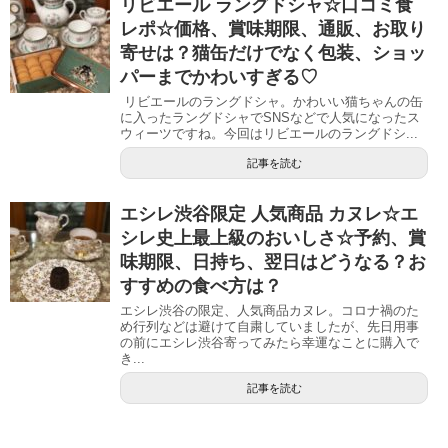
リビエール ラングドシャ☆口コミ食
レポ☆価格、賞味期限、通販、お取り
寄せは？猫缶だけでなく包装、ショッ
パーまでかわいすぎる♡
リビエールのラングドシャ。かわいい猫ちゃんの缶
に入ったラングドシャでSNSなどで人気になったス
ウィーツですね。今回はリビエールのラングドシ...
記事を読む
エシレ渋谷限定 人気商品 カヌレ☆エ
シレ史上最上級のおいしさ☆予約、賞
味期限、日持ち、翌日はどうなる？お
すすめの食べ方は？
エシレ渋谷の限定、人気商品カヌレ。コロナ禍のた
め行列などは避けて自粛していましたが、先日用事
の前にエシレ渋谷寄ってみたら幸運なことに購入で
き...
記事を読む