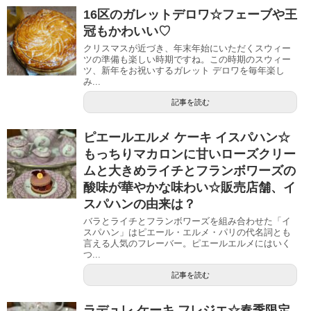
16区のガレットデロワ☆フェーブや王
冠もかわいい♡
クリスマスが近づき、年末年始にいただくスウィー
ツの準備も楽しい時期ですね。この時期のスウィー
ツ、新年をお祝いするガレット デロワを毎年楽し
み...
記事を読む
ピエールエルメ ケーキ イスパハン☆
もっちりマカロンに甘いローズクリー
ムと大きめライチとフランボワーズの
酸味が華やかな味わい☆販売店舗、イ
スパハンの由来は？
バラとライチとフランボワーズを組み合わせた「イ
スパハン」はピエール・エルメ・パリの代名詞とも
言える人気のフレーバー。ピエールエルメにはいく
つ...
記事を読む
ラデュレ ケーキ フレジエ☆春季限定