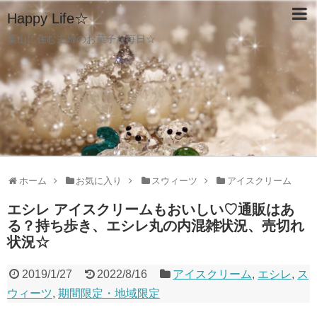
Happy Life☆
葉山に住む主婦のお菓子な毎日☆
ホーム
お気に入り
スウィーツ
アイスクリーム
エシレ アイスクリームもおいしい♡通販はあ
る？持ち歩き、エシレ丸の内混雑状況、売切れ
状況☆
2019/1/27
2022/8/16
アイスクリーム
,
エシレ
,
ス
ウィーツ
,
期間限定・地域限定