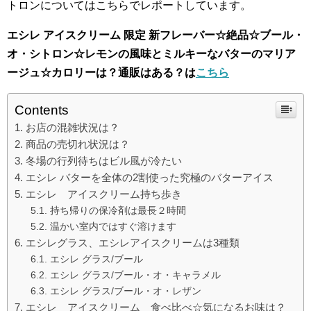
トロンについてはこちらでレポートしています。
エシレ アイスクリーム 限定 新フレーバー☆絶品☆ブール・
オ・シトロン☆レモンの風味とミルキーなバターのマリア
ージュ☆カロリーは？通販はある？は
こちら
Contents
お店の混雑状況は？
商品の売切れ状況は？
冬場の行列待ちはビル風が冷たい
エシレ バターを全体の2割使った究極のバターアイス
エシレ アイスクリーム持ち歩き
持ち帰りの保冷剤は最長２時間
温かい室内ではすぐ溶けます
エシレグラス、エシレアイスクリームは3種類
エシレ グラス/ブール
エシレ グラス/ブール・オ・キャラメル
エシレ グラス/ブール・オ・レザン
エシレ アイスクリーム 食べ比べ☆気になるお味は？