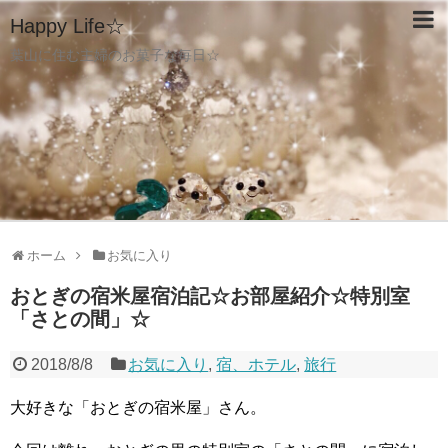
Happy Life☆
葉山に住む主婦のお菓子な毎日☆
ホーム
お気に入り
おとぎの宿米屋宿泊記☆お部屋紹介☆特別室
「さとの間」☆
2018/8/8
お気に入り
,
宿、ホテル
,
旅行
大好きな「おとぎの宿米屋」さん。