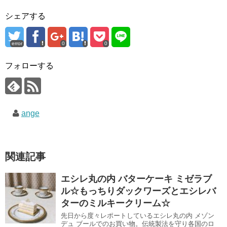
シェアする
error
0
0
フォローする
ange
関連記事
エシレ丸の内 バターケーキ ミゼラブ
ル☆もっちりダックワーズとエシレバ
ターのミルキークリーム☆
先日から度々レポートしているエシレ丸の内 メゾン
デュ ブールでのお買い物。伝統製法を守り各国のロ