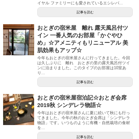
イヤル ファミリーにも愛されているエシレバ...
記事を読む
おとぎの宿米屋 離れ 露天風呂付ツ
イン 一番人気のお部屋「かぐやひ
め」☆アメニティもリニューアル 美
肌効果もアップ☆
今年もおとぎの宿米屋さんに行ってきました。今回
は久しぶりに 離れ おとぎの里の露天風呂付ツイ
ンに泊まりました。このタイプのお部屋は10室あ
り...
記事を読む
おとぎの宿米屋宿泊記☆おとぎ会席
2019秋 シンデレラ物語☆
今年はおとぎの宿米屋さんに夏に続いて秋にも行っ
てきました。今年の秋のおとぎ会席は「シンデレラ
物語」です。いつものように有機・自然栽培の食材
を...
記事を読む