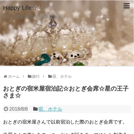
Happy Life☆
葉山に住む主婦のお菓子な毎日☆
ホーム
旅行
宿、ホテル
おとぎの宿米屋宿泊記☆おとぎ会席☆星の王子
さま☆
2018/8/8
宿、ホテル
おとぎの宿米屋さんで以前宿泊した際のおとぎ会席です。