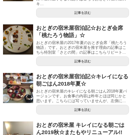
キ...
記事を読む
おとぎの宿米屋宿泊記☆おとぎ会席
「桃たろう物語」☆
おとぎの宿米屋の2017年夏のおとぎ会席「桃たろう
物語」です。おとぎの宿米屋を推す理由の記事はこ
ちら特別室「さとの間」の記事はこちらリピート...
記事を読む
おとぎの宿米屋宿泊記☆キレイになる
朝ごはん2018年夏☆
おとぎの宿米屋のキレイになる朝ごはん2018年夏バ
ージョンです。お食事の内容は昨年とほぼ同じかと
思います。こちらには写っていませんが、左側に...
記事を読む
おとぎの宿米屋 キレイになる朝ごは
ん2019秋☆またもやリニューアル!!