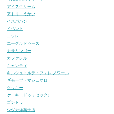
アイスクリーム
アトリエうかい
イスパハン
イベント
エシレ
エーグルドゥース
カサミンゴー
カファレル
キャンティ
キルシュトルテ・フォレ ノワール
ギモーブ・マシュマロ
クッキー
ケーキ（ドゥミセック）
ゴンドラ
シヅカ洋菓子店