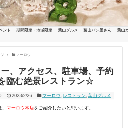
ベント
期間限定・地域限定
葉山グルメ
葉山パン屋さん
葉山
ーツ
マーロウ
ュー、アクセス、駐車場、予約
を臨む絶景レストラン☆
0
2023/2/26
マーロウ
,
レストラン
,
葉山グルメ
は、
マーロウ本店
をご紹介したいと思います。