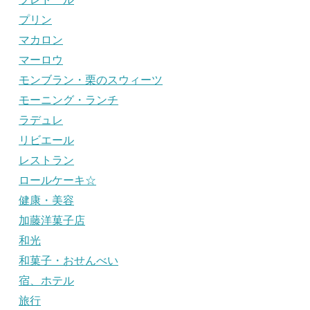
プリン
マカロン
マーロウ
モンブラン・栗のスウィーツ
モーニング・ランチ
ラデュレ
リビエール
レストラン
ロールケーキ☆
健康・美容
加藤洋菓子店
和光
和菓子・おせんべい
宿、ホテル
旅行