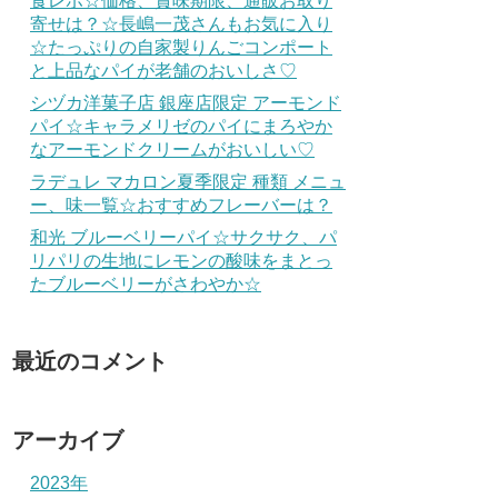
食レポ☆価格、賞味期限、通販お取り
寄せは？☆長嶋一茂さんもお気に入り
☆たっぷりの自家製りんごコンポート
と上品なパイが老舗のおいしさ♡
シヅカ洋菓子店 銀座店限定 アーモンド
パイ☆キャラメリゼのパイにまろやか
なアーモンドクリームがおいしい♡
ラデュレ マカロン夏季限定 種類 メニュ
ー、味一覧☆おすすめフレーバーは？
和光 ブルーベリーパイ☆サクサク、パ
リパリの生地にレモンの酸味をまとっ
たブルーベリーがさわやか☆
最近のコメント
アーカイブ
2023年