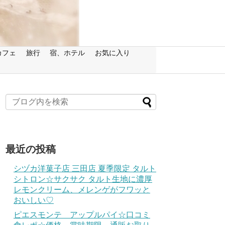
カフェ
旅行
宿、ホテル
お気に入り
最近の投稿
シヅカ洋菓子店 三田店 夏季限定 タルト
シトロン☆サクサク タルト生地に濃厚
レモンクリーム、メレンゲがフワッと
おいしい♡
ピエスモンテ アップルパイ☆口コミ