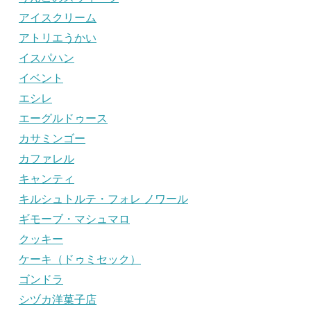
アイスクリーム
アトリエうかい
イスパハン
イベント
エシレ
エーグルドゥース
カサミンゴー
カファレル
キャンティ
キルシュトルテ・フォレ ノワール
ギモーブ・マシュマロ
クッキー
ケーキ（ドゥミセック）
ゴンドラ
シヅカ洋菓子店