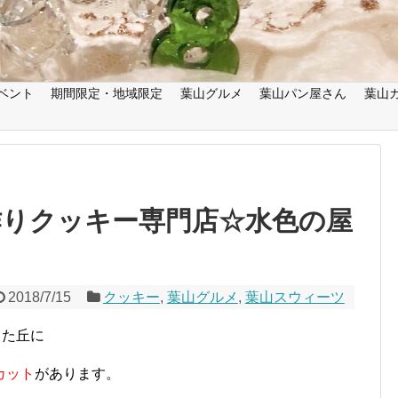
ベント
期間限定・地域限定
葉山グルメ
葉山パン屋さん
葉山
作りクッキー専門店☆水色の屋
2018/7/15
クッキー
,
葉山グルメ
,
葉山スウィーツ
した丘に
カット
があります。