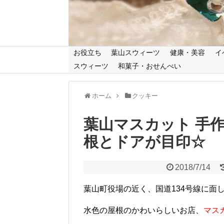
お役立ち
葉山スウィーツ
健康・美容
イ
スウィーツ
和菓子・おせんべい
ホーム
クッキー
葉山マスカット 手
根とドアが目印☆
2018/7/14
葉山町役場の近く、国道134号線に面
水色の屋根のかわいらしいお店、
マス