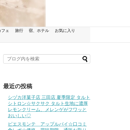
カフェ
旅行
宿、ホテル
お気に入り
最近の投稿
シヅカ洋菓子店 三田店 夏季限定 タルト
シトロン☆サクサク タルト生地に濃厚
レモンクリーム、メレンゲがフワッと
おいしい♡
ピエスモンテ アップルパイ☆口コミ