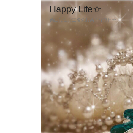
Happy Life☆
葉山に住む主婦のお菓子な毎日☆