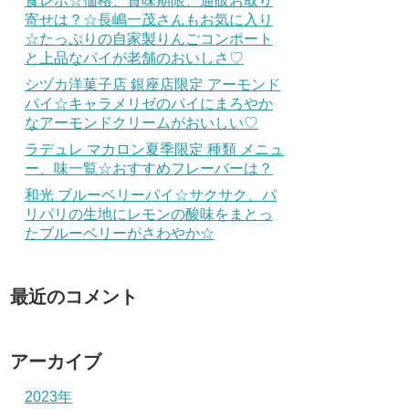
食レポ☆価格、賞味期限、通販お取り
寄せは？☆長嶋一茂さんもお気に入り
☆たっぷりの自家製りんごコンポート
と上品なパイが老舗のおいしさ♡
シヅカ洋菓子店 銀座店限定 アーモンド
パイ☆キャラメリゼのパイにまろやか
なアーモンドクリームがおいしい♡
ラデュレ マカロン夏季限定 種類 メニュ
ー、味一覧☆おすすめフレーバーは？
和光 ブルーベリーパイ☆サクサク、パ
リパリの生地にレモンの酸味をまとっ
たブルーベリーがさわやか☆
最近のコメント
アーカイブ
2023年