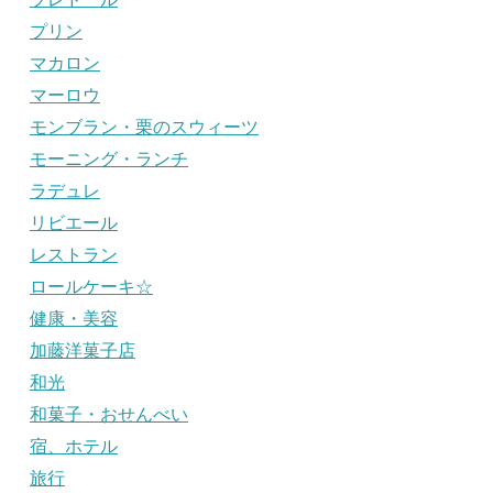
プリン
マカロン
マーロウ
モンブラン・栗のスウィーツ
モーニング・ランチ
ラデュレ
リビエール
レストラン
ロールケーキ☆
健康・美容
加藤洋菓子店
和光
和菓子・おせんべい
宿、ホテル
旅行