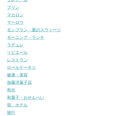
プリン
マカロン
マーロウ
モンブラン・栗のスウィーツ
モーニング・ランチ
ラデュレ
リビエール
レストラン
ロールケーキ☆
健康・美容
加藤洋菓子店
和光
和菓子・おせんべい
宿、ホテル
旅行