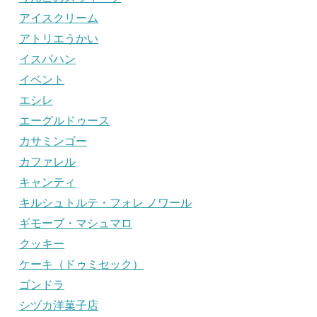
アイスクリーム
アトリエうかい
イスパハン
イベント
エシレ
エーグルドゥース
カサミンゴー
カファレル
キャンティ
キルシュトルテ・フォレ ノワール
ギモーブ・マシュマロ
クッキー
ケーキ（ドゥミセック）
ゴンドラ
シヅカ洋菓子店