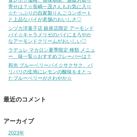
食レポ☆価格、賞味期限、通販お取り
寄せは？☆長嶋一茂さんもお気に入り
☆たっぷりの自家製りんごコンポート
と上品なパイが老舗のおいしさ♡
シヅカ洋菓子店 銀座店限定 アーモンド
パイ☆キャラメリゼのパイにまろやか
なアーモンドクリームがおいしい♡
ラデュレ マカロン夏季限定 種類 メニュ
ー、味一覧☆おすすめフレーバーは？
和光 ブルーベリーパイ☆サクサク、パ
リパリの生地にレモンの酸味をまとっ
たブルーベリーがさわやか☆
最近のコメント
アーカイブ
2023年