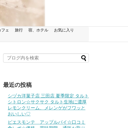
カフェ
旅行
宿、ホテル
お気に入り
最近の投稿
シヅカ洋菓子店 三田店 夏季限定 タルト
シトロン☆サクサク タルト生地に濃厚
レモンクリーム、メレンゲがフワッと
おいしい♡
ピエスモンテ アップルパイ☆口コミ