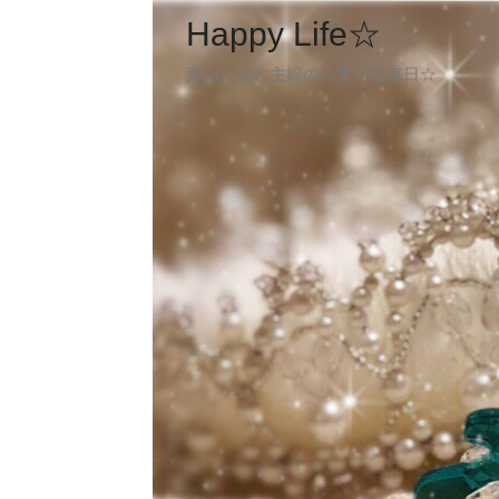
Happy Life☆
葉山に住む主婦のお菓子な毎日☆