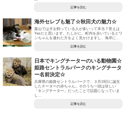
記事を読む
海外セレブも魅了☆秋田犬の魅力☆
葉山では犬を飼っている人が多いって本当？答えは
Yesだと思います。たしかに、町内を歩いているとワ
ンちゃんを連れた方をよく見かけますし、海岸に...
記事を読む
日本でキングチーターのいる動物園☆
姫路セントラルパークのキングチータ
ー名前決定☆
兵庫県の姫路セントラルパークで、３月19日に誕生
したチーターの赤ちゃん。そのうち一頭は珍しい
「キングチーター」だったことで話題になっていま
し...
記事を読む