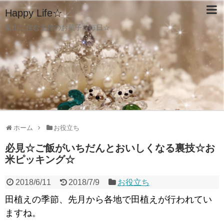
Happy Life☆
葉山に住む主婦のお菓子な毎日☆
ホーム
お役立ち
必見☆ご飯がいちだんとおいしくなる裏技☆お
米ピッキング☆
2018/6/11
2018/7/9
お役立ち
田植えの季節、先月から各地で田植えが行われてい
ますね。