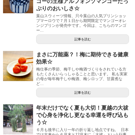
ゴーの王様アルフォンソマンゴーたっ
ぷりのおいしさ☆
葉山スウィーツ情報、只今葉山の人気プリンショッ
プマーロウで７月１日から期間限定でマンゴーオレ
ンジプリンが発売中です。今回は、こちらのマンゴ
ー...
記事を読む
まさに万能薬？！梅に期待できる健康
効果☆
梅仕事の季節、梅干しや梅酒づくりをされている方
もたくさんいらっしゃることと思います。 私も実家
の母が毎年梅干しや梅酒、梅シロップ、甘露煮な
ど...
記事を読む
年末だけでなく夏も大切！夏越の大祓
で心身を浄化し更なる幸運を呼び込も
う☆
６月も後半に入り一年の折り返し地点ですね。 日本
では古来から６月末と12月末に「大祓」という行事