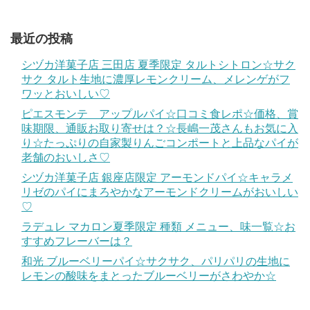
最近の投稿
シヅカ洋菓子店 三田店 夏季限定 タルトシトロン☆サク
サク タルト生地に濃厚レモンクリーム、メレンゲがフ
ワッとおいしい♡
ピエスモンテ アップルパイ☆口コミ食レポ☆価格、賞
味期限、通販お取り寄せは？☆長嶋一茂さんもお気に入
り☆たっぷりの自家製りんごコンポートと上品なパイが
老舗のおいしさ♡
シヅカ洋菓子店 銀座店限定 アーモンドパイ☆キャラメ
リゼのパイにまろやかなアーモンドクリームがおいしい
♡
ラデュレ マカロン夏季限定 種類 メニュー、味一覧☆お
すすめフレーバーは？
和光 ブルーベリーパイ☆サクサク、パリパリの生地に
レモンの酸味をまとったブルーベリーがさわやか☆