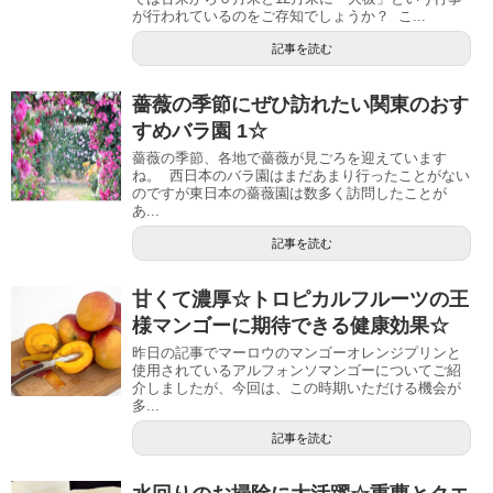
が行われているのをご存知でしょうか？ こ...
記事を読む
薔薇の季節にぜひ訪れたい関東のおす
すめバラ園 1☆
薔薇の季節、各地で薔薇が見ごろを迎えています
ね。 西日本のバラ園はまだあまり行ったことがない
のですが東日本の薔薇園は数多く訪問したことが
あ...
記事を読む
甘くて濃厚☆トロピカルフルーツの王
様マンゴーに期待できる健康効果☆
昨日の記事でマーロウのマンゴーオレンジプリンと
使用されているアルフォンソマンゴーについてご紹
介しましたが、今回は、この時期いただける機会が
多...
記事を読む