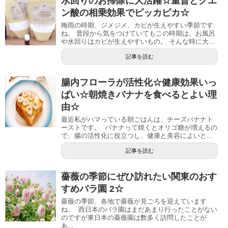
水回りのお掃除に大活躍☆重曹とクエ
ン酸の相乗効果でピッカピカ☆
梅雨の時期、ジメジメ、カビが生えやすい季節です
ね。 普段から気をつけていてもこの時期は、お風呂
や水回りはカビが生えやすいもの。 そんな時に大...
記事を読む
腸内フローラが活性化☆健康効果いっ
ぱい☆朝焼きバナナを食べるとよい理
由☆
最近私がハマっている朝ごはんは、チーズバナナト
ーストです。 バナナって焼くとオリゴ糖が増えるの
で、腸の活性化に役立つし、健康と美容によいと...
記事を読む
薔薇の季節にぜひ訪れたい関東のおす
すめバラ園 2☆
薔薇の季節、各地で薔薇が見ごろを迎えています
ね。 西日本のバラ園はまだあまり行ったことがない
のですが東日本の薔薇園は数多く訪問したことが
あ...