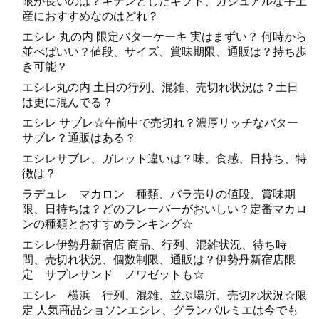
限が長いのは？キチンとしたギフト、カジュアルな手土
産におすすめなのはどれ？
エシレ 丸の内 限定バターケーキ 実はまずい？ 何時から
並べばいい？値段、サイズ、賞味期限、通販は？持ち歩
き可能？
エシレ丸の内 土日の行列、混雑、売切れ状況は？土日
は更に混んでる？
エシレ サブレ☆午前中で売切れ？濃厚リッチなバター
サブレ？通販はある？
エシレサブレ、ガレット違いは？味、食感、日持ち、特
徴は？
ラデュレ マカロン 種類、バラ売りの値段、賞味期
限、日持ちは？どのフレーバーがおいしい？定番マカロ
ンの種類とおすすめランキング☆
エシレ伊勢丹新宿店 商品、行列、混雑状況、待ち時
間、売切れ状況、個数制限、通販は？伊勢丹新宿店限
定 サブレサンド ノワゼットも☆
エシレ 横浜 行列、混雑、並ぶ場所、売切れ状況☆限
定 人気商品ショソンエシレ、グランパルミエは今でも