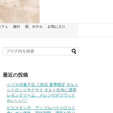
カフェ
旅行
宿、ホテル
お気に入り
最近の投稿
シヅカ洋菓子店 三田店 夏季限定 タルト
シトロン☆サクサク タルト生地に濃厚
レモンクリーム、メレンゲがフワッと
おいしい♡
ピエスモンテ アップルパイ☆口コミ