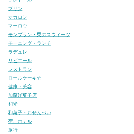
プリン
マカロン
マーロウ
モンブラン・栗のスウィーツ
モーニング・ランチ
ラデュレ
リビエール
レストラン
ロールケーキ☆
健康・美容
加藤洋菓子店
和光
和菓子・おせんべい
宿、ホテル
旅行