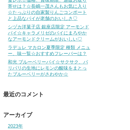
食レポ☆価格、賞味期限、通販お取り
寄せは？☆長嶋一茂さんもお気に入り
☆たっぷりの自家製りんごコンポート
と上品なパイが老舗のおいしさ♡
シヅカ洋菓子店 銀座店限定 アーモンド
パイ☆キャラメリゼのパイにまろやか
なアーモンドクリームがおいしい♡
ラデュレ マカロン夏季限定 種類 メニュ
ー、味一覧☆おすすめフレーバーは？
和光 ブルーベリーパイ☆サクサク、パ
リパリの生地にレモンの酸味をまとっ
たブルーベリーがさわやか☆
最近のコメント
アーカイブ
2023年