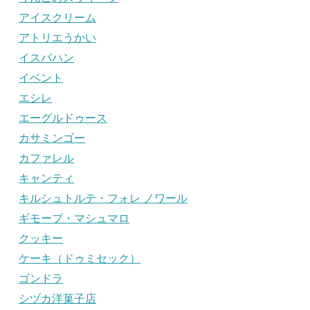
アイスクリーム
アトリエうかい
イスパハン
イベント
エシレ
エーグルドゥース
カサミンゴー
カファレル
キャンティ
キルシュトルテ・フォレ ノワール
ギモーブ・マシュマロ
クッキー
ケーキ（ドゥミセック）
ゴンドラ
シヅカ洋菓子店