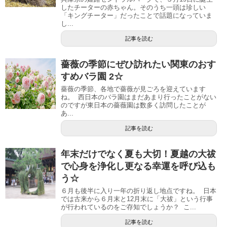
したチーターの赤ちゃん。そのうち一頭は珍しい
「キングチーター」だったことで話題になっていま
し...
記事を読む
薔薇の季節にぜひ訪れたい関東のおす
すめバラ園 2☆
薔薇の季節、各地で薔薇が見ごろを迎えています
ね。 西日本のバラ園はまだあまり行ったことがない
のですが東日本の薔薇園は数多く訪問したことが
あ...
記事を読む
年末だけでなく夏も大切！夏越の大祓
で心身を浄化し更なる幸運を呼び込も
う☆
６月も後半に入り一年の折り返し地点ですね。 日本
では古来から６月末と12月末に「大祓」という行事
が行われているのをご存知でしょうか？ こ...
記事を読む