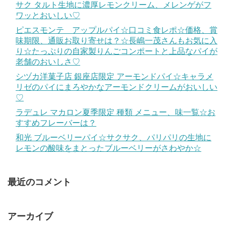
サク タルト生地に濃厚レモンクリーム、メレンゲがフ
ワッとおいしい♡
ピエスモンテ アップルパイ☆口コミ食レポ☆価格、賞
味期限、通販お取り寄せは？☆長嶋一茂さんもお気に入
り☆たっぷりの自家製りんごコンポートと上品なパイが
老舗のおいしさ♡
シヅカ洋菓子店 銀座店限定 アーモンドパイ☆キャラメ
リゼのパイにまろやかなアーモンドクリームがおいしい
♡
ラデュレ マカロン夏季限定 種類 メニュー、味一覧☆お
すすめフレーバーは？
和光 ブルーベリーパイ☆サクサク、パリパリの生地に
レモンの酸味をまとったブルーベリーがさわやか☆
最近のコメント
アーカイブ