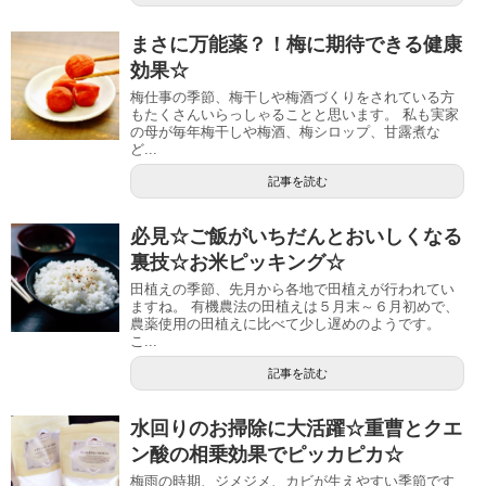
まさに万能薬？！梅に期待できる健康
効果☆
梅仕事の季節、梅干しや梅酒づくりをされている方
もたくさんいらっしゃることと思います。 私も実家
の母が毎年梅干しや梅酒、梅シロップ、甘露煮な
ど...
記事を読む
必見☆ご飯がいちだんとおいしくなる
裏技☆お米ピッキング☆
田植えの季節、先月から各地で田植えが行われてい
ますね。 有機農法の田植えは５月末～６月初めで、
農薬使用の田植えに比べて少し遅めのようです。
こ...
記事を読む
水回りのお掃除に大活躍☆重曹とクエ
ン酸の相乗効果でピッカピカ☆
梅雨の時期、ジメジメ、カビが生えやすい季節です