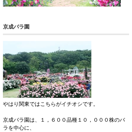
京成バラ園
やはり関東ではこちらがイチオシです。
京成バラ園は、１，６００品種１０，０００株のバ
ラを中心に、