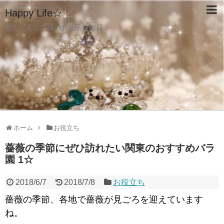
Happy Life☆
葉山に住む主婦のお菓子な毎日☆
ホーム
お役立ち
薔薇の季節にぜひ訪れたい関東のおすすめバラ
園 1☆
2018/6/7
2018/7/8
お役立ち
薔薇の季節、各地で薔薇が見ごろを迎えています
ね。