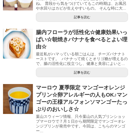
ね。 普段から気をつけていてもこの時期は、お風呂
や水回りはカビが生えやすいもの。 そんな時に大...
記事を読む
腸内フローラが活性化☆健康効果いっ
ぱい☆朝焼きバナナを食べるとよい理
由☆
最近私がハマっている朝ごはんは、チーズバナナト
ーストです。 バナナって焼くとオリゴ糖が増えるの
で、腸の活性化に役立つし、健康と美容によいと...
記事を読む
マーロウ 夏季限定 マンゴーオレンジ
プリン☆卵アレルギーの人もOK♪マン
ゴーの王様アルフォンソマンゴーたっ
ぷりのおいしさ☆
葉山スウィーツ情報、只今葉山の人気プリンショッ
プマーロウで７月１日から期間限定でマンゴーオレ
ンジプリンが発売中です。今回は、こちらのマンゴ
ー...