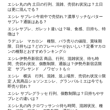
エシレ丸の内 土日の行列、混雑、売切れ状況は？土日
は更に混んでる？
エシレ サブレ☆午前中で売切れ？濃厚リッチなバター
サブレ？通販はある？
エシレサブレ、ガレット違いは？味、食感、日持ち、特
徴は？
ラデュレ マカロン 種類、バラ売りの値段、賞味期
限、日持ちは？どのフレーバーがおいしい？定番マカロ
ンの種類とおすすめランキング☆
エシレ伊勢丹新宿店 商品、行列、混雑状況、待ち時
間、売切れ状況、個数制限、通販は？伊勢丹新宿店限
定 サブレサンド ノワゼットも☆
エシレ 横浜 行列、混雑、並ぶ場所、売切れ状況☆限
定 人気商品ショソンエシレ、グランパルミエは今でも
即売り切れ？
エシレ サブレグラッセ 行列、個数制限は？日持ちやサ
ブレとの違いは？
エシレ丸の内 クロワッサン☆待ち時間、混雑状況、種