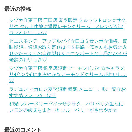
最近の投稿
シヅカ洋菓子店 三田店 夏季限定 タルトシトロン☆サク
サク タルト生地に濃厚レモンクリーム、メレンゲがフ
ワッとおいしい♡
ピエスモンテ アップルパイ☆口コミ食レポ☆価格、賞
味期限、通販お取り寄せは？☆長嶋一茂さんもお気に入
り☆たっぷりの自家製りんごコンポートと上品なパイが
老舗のおいしさ♡
シヅカ洋菓子店 銀座店限定 アーモンドパイ☆キャラメ
リゼのパイにまろやかなアーモンドクリームがおいしい
♡
ラデュレ マカロン夏季限定 種類 メニュー、味一覧☆お
すすめフレーバーは？
和光 ブルーベリーパイ☆サクサク、パリパリの生地に
レモンの酸味をまとったブルーベリーがさわやか☆
最近のコメント