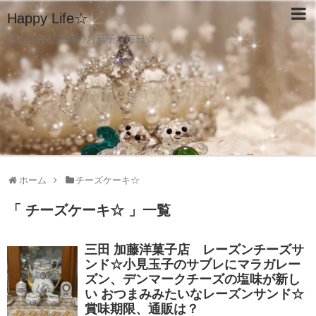
Happy Life☆
葉山に住む主婦のお菓子な毎日☆
ホーム
チーズケーキ☆
「 チーズケーキ☆ 」一覧
三田 加藤洋菓子店 レーズンチーズサ
ンド☆小見玉子のサブレにマラガレー
ズン、デンマークチーズの塩味が新し
い おつまみみたいなレーズンサンド☆
賞味期限、通販は？