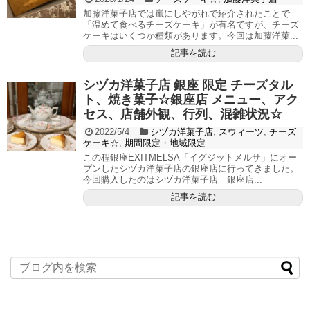
加藤洋菓子店では嵐にしやがれで紹介されたことで
「温めて食べるチーズケーキ」が有名ですが、チーズ
ケーキはいくつか種類があります。今回は加藤洋菓...
記事を読む
シヅカ洋菓子店 銀座 限定 チーズタル
ト、焼き菓子☆銀座店 メニュー、アク
セス、店舗外観、行列、混雑状況☆
2022/5/4
シヅカ洋菓子店
,
スウィーツ
,
チーズ
ケーキ☆
,
期間限定・地域限定
この程銀座EXITMELSA「イグジットメルサ」にオー
プンしたシヅカ洋菓子店の銀座店に行ってきました。
今回購入したのはシヅカ洋菓子店 銀座店...
記事を読む