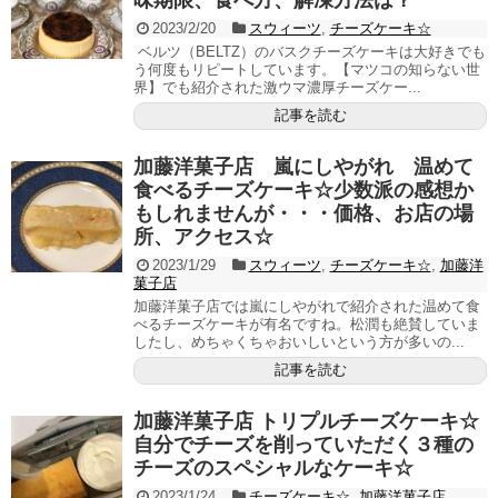
味期限、食べ方、解凍方法は？
2023/2/20
スウィーツ
,
チーズケーキ☆
ベルツ（BELTZ）のバスクチーズケーキは大好きでも
う何度もリピートしています。【マツコの知らない世
界】でも紹介された激ウマ濃厚チーズケー...
記事を読む
加藤洋菓子店 嵐にしやがれ 温めて
食べるチーズケーキ☆少数派の感想か
もしれませんが・・・価格、お店の場
所、アクセス☆
2023/1/29
スウィーツ
,
チーズケーキ☆
,
加藤洋
菓子店
加藤洋菓子店では嵐にしやがれで紹介された温めて食
べるチーズケーキが有名ですね。松潤も絶賛していま
したし、めちゃくちゃおいしいという方が多いの...
記事を読む
加藤洋菓子店 トリプルチーズケーキ☆
自分でチーズを削っていただく３種の
チーズのスペシャルなケーキ☆
2023/1/24
チーズケーキ☆
,
加藤洋菓子店