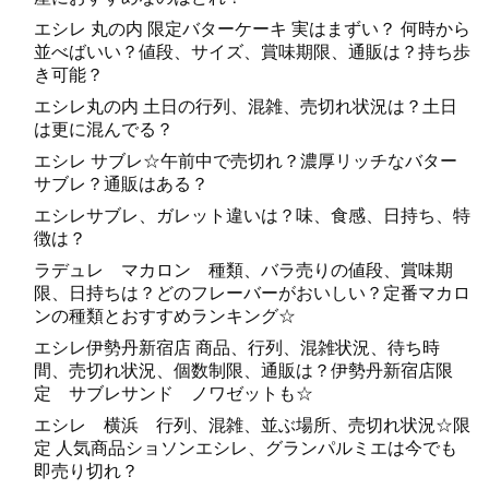
エシレ 丸の内 限定バターケーキ 実はまずい？ 何時から
並べばいい？値段、サイズ、賞味期限、通販は？持ち歩
き可能？
エシレ丸の内 土日の行列、混雑、売切れ状況は？土日
は更に混んでる？
エシレ サブレ☆午前中で売切れ？濃厚リッチなバター
サブレ？通販はある？
エシレサブレ、ガレット違いは？味、食感、日持ち、特
徴は？
ラデュレ マカロン 種類、バラ売りの値段、賞味期
限、日持ちは？どのフレーバーがおいしい？定番マカロ
ンの種類とおすすめランキング☆
エシレ伊勢丹新宿店 商品、行列、混雑状況、待ち時
間、売切れ状況、個数制限、通販は？伊勢丹新宿店限
定 サブレサンド ノワゼットも☆
エシレ 横浜 行列、混雑、並ぶ場所、売切れ状況☆限
定 人気商品ショソンエシレ、グランパルミエは今でも
即売り切れ？