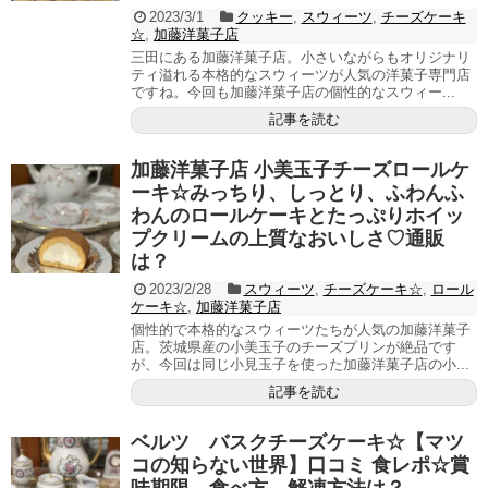
2023/3/1
クッキー
,
スウィーツ
,
チーズケーキ
☆
,
加藤洋菓子店
三田にある加藤洋菓子店。小さいながらもオリジナリ
ティ溢れる本格的なスウィーツが人気の洋菓子専門店
ですね。今回も加藤洋菓子店の個性的なスウィー...
記事を読む
加藤洋菓子店 小美玉子チーズロールケ
ーキ☆みっちり、しっとり、ふわんふ
わんのロールケーキとたっぷりホイッ
プクリームの上質なおいしさ♡通販
は？
2023/2/28
スウィーツ
,
チーズケーキ☆
,
ロール
ケーキ☆
,
加藤洋菓子店
個性的で本格的なスウィーツたちが人気の加藤洋菓子
店。茨城県産の小美玉子のチーズプリンが絶品です
が、今回は同じ小見玉子を使った加藤洋菓子店の小...
記事を読む
ベルツ バスクチーズケーキ☆【マツ
コの知らない世界】口コミ 食レポ☆賞