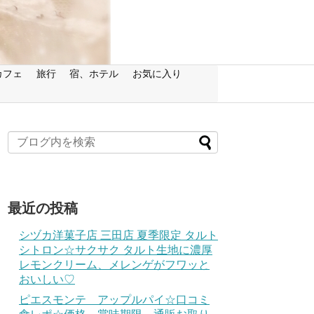
カフェ
旅行
宿、ホテル
お気に入り
最近の投稿
シヅカ洋菓子店 三田店 夏季限定 タルト
シトロン☆サクサク タルト生地に濃厚
レモンクリーム、メレンゲがフワッと
おいしい♡
ピエスモンテ アップルパイ☆口コミ