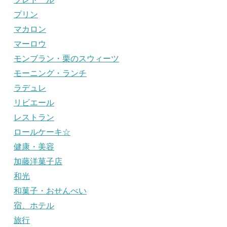
プリン
マカロン
マーロウ
モンブラン・栗のスウィーツ
モーニング・ランチ
ラデュレ
リビエール
レストラン
ロールケーキ☆
健康・美容
加藤洋菓子店
和光
和菓子・おせんべい
宿、ホテル
旅行