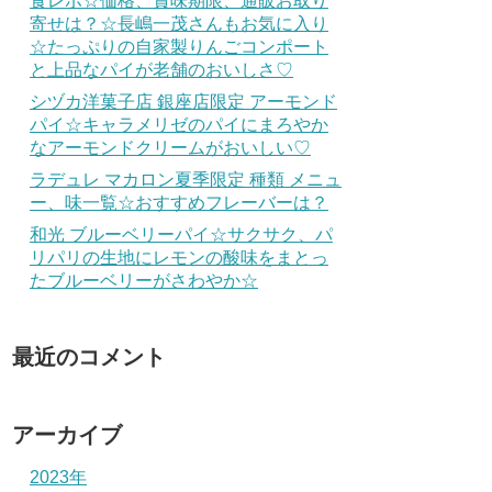
食レポ☆価格、賞味期限、通販お取り
寄せは？☆長嶋一茂さんもお気に入り
☆たっぷりの自家製りんごコンポート
と上品なパイが老舗のおいしさ♡
シヅカ洋菓子店 銀座店限定 アーモンド
パイ☆キャラメリゼのパイにまろやか
なアーモンドクリームがおいしい♡
ラデュレ マカロン夏季限定 種類 メニュ
ー、味一覧☆おすすめフレーバーは？
和光 ブルーベリーパイ☆サクサク、パ
リパリの生地にレモンの酸味をまとっ
たブルーベリーがさわやか☆
最近のコメント
アーカイブ
2023年