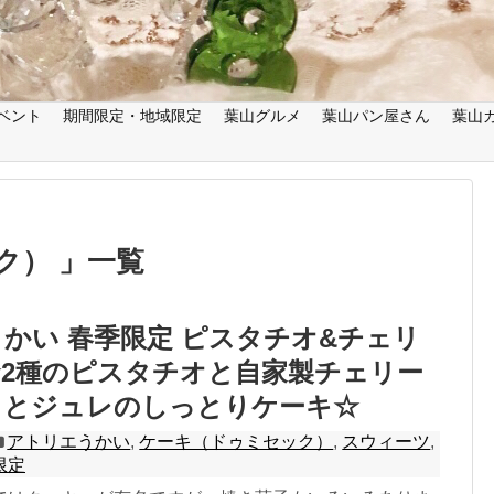
ベント
期間限定・地域限定
葉山グルメ
葉山パン屋さん
葉山
ク） 」一覧
かい 春季限定 ピスタチオ&チェリ
2種のピスタチオと自家製チェリー
トとジュレのしっとりケーキ☆
アトリエうかい
,
ケーキ（ドゥミセック）
,
スウィーツ
,
限定