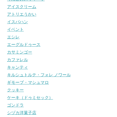
アイスクリーム
アトリエうかい
イスパハン
イベント
エシレ
エーグルドゥース
カサミンゴー
カファレル
キャンティ
キルシュトルテ・フォレ ノワール
ギモーブ・マシュマロ
クッキー
ケーキ（ドゥミセック）
ゴンドラ
シヅカ洋菓子店