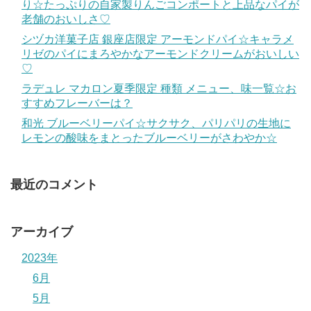
り☆たっぷりの自家製りんごコンポートと上品なパイが
老舗のおいしさ♡
シヅカ洋菓子店 銀座店限定 アーモンドパイ☆キャラメ
リゼのパイにまろやかなアーモンドクリームがおいしい
♡
ラデュレ マカロン夏季限定 種類 メニュー、味一覧☆お
すすめフレーバーは？
和光 ブルーベリーパイ☆サクサク、パリパリの生地に
レモンの酸味をまとったブルーベリーがさわやか☆
最近のコメント
アーカイブ
2023年
6月
5月