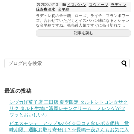
2023/3/13
イスパハン
,
スウィーツ
,
ラデュレ
,
緑寿庵清水
,
金平糖
ラデュレ初の金平糖、ローズ、ライチ、フランボワー
ズ。合わせていただくとイスパハン味になるオシャレ
な金平糖ですね。発売後人気ですぐに売り切れて...
記事を読む
最近の投稿
シヅカ洋菓子店 三田店 夏季限定 タルトシトロン☆サク
サク タルト生地に濃厚レモンクリーム、メレンゲがフ
ワッとおいしい♡
ピエスモンテ アップルパイ☆口コミ食レポ☆価格、賞
味期限、通販お取り寄せは？☆長嶋一茂さんもお気に入