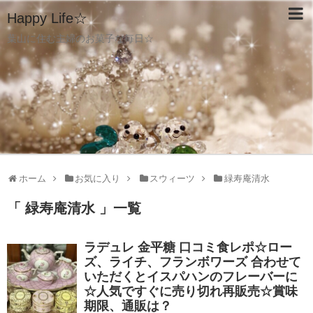
Happy Life☆
葉山に住む主婦のお菓子な毎日☆
ホーム
お気に入り
スウィーツ
緑寿庵清水
「 緑寿庵清水 」一覧
ラデュレ 金平糖 口コミ食レポ☆ロー
ズ、ライチ、フランボワーズ 合わせて
いただくとイスパハンのフレーバーに
☆人気ですぐに売り切れ再販売☆賞味
期限、通販は？